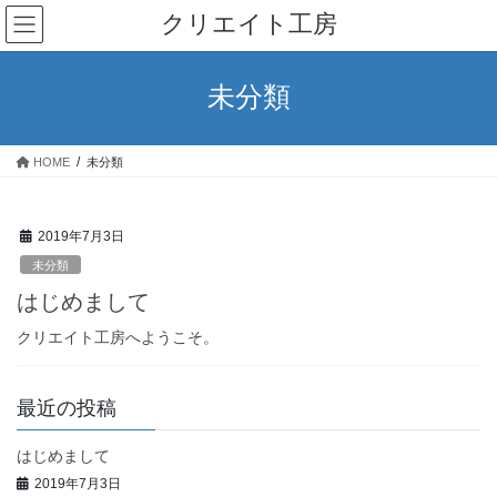
コ
ナ
クリエイト工房
ン
ビ
テ
ゲ
ン
ー
未分類
ツ
シ
へ
ョ
ス
ン
HOME
未分類
キ
に
ッ
移
プ
動
2019年7月3日
未分類
はじめまして
クリエイト工房へようこそ。
最近の投稿
はじめまして
2019年7月3日